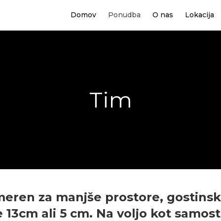
Domov
Ponudba
O nas
Lokacija
Tim
ren za manjše prostore, gostinske 
 13cm ali 5 cm. Na voljo kot samost