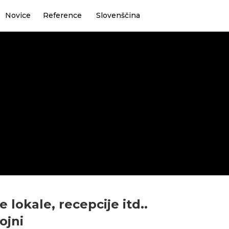
Novice
Reference
Slovenščina
lokale, recepcije itd..
ojni