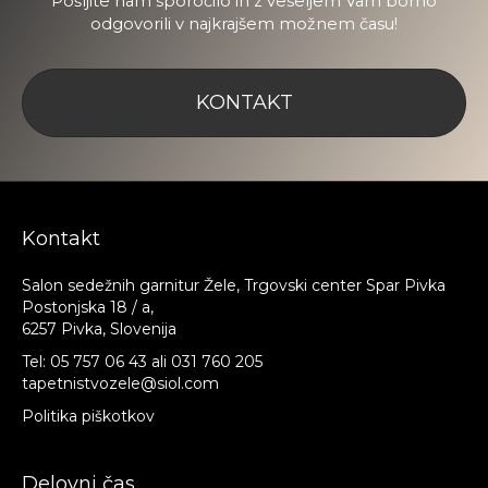
Pošljite nam sporočilo in z veseljem Vam bomo
odgovorili v najkrajšem možnem času!
KONTAKT
Kontakt
Salon sedežnih garnitur Žele, Trgovski center Spar Pivka
Postonjska 18 / a,
6257 Pivka, Slovenija
Tel:
05 757 06 43
ali
031 760 205
tapetnistvozele@siol.com
Politika piškotkov
Delovni čas