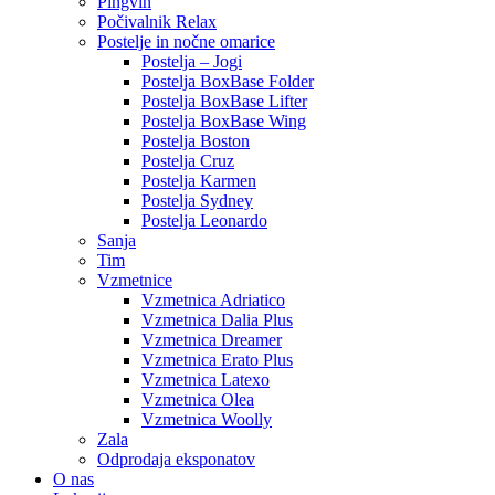
Pingvin
Počivalnik Relax
Postelje in nočne omarice
Postelja – Jogi
Postelja BoxBase Folder
Postelja BoxBase Lifter
Postelja BoxBase Wing
Postelja Boston
Postelja Cruz
Postelja Karmen
Postelja Sydney
Postelja Leonardo
Sanja
Tim
Vzmetnice
Vzmetnica Adriatico
Vzmetnica Dalia Plus
Vzmetnica Dreamer
Vzmetnica Erato Plus
Vzmetnica Latexo
Vzmetnica Olea
Vzmetnica Woolly
Zala
Odprodaja eksponatov
O nas