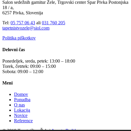
Salon sedežnih garnitur Žele, Trgovski center Spar Pivka Postonjska
18 / a,
6257 Pivka, Slovenija
Tel:
05 757 06 43
ali
031 760 205
tapetnistvozele@siol.com
Politika piškotkov
Delovni čas
Ponedeljek, sreda, petek: 13:00 – 18:00
Torek, četrtek: 09:00 – 15:00
Sobota: 09:00 – 12:00
Meni
Domov
Ponudba
O nas
Lokacija
Novice
Reference
© 2019 Tapetništvo Žele |
Acenta Builder