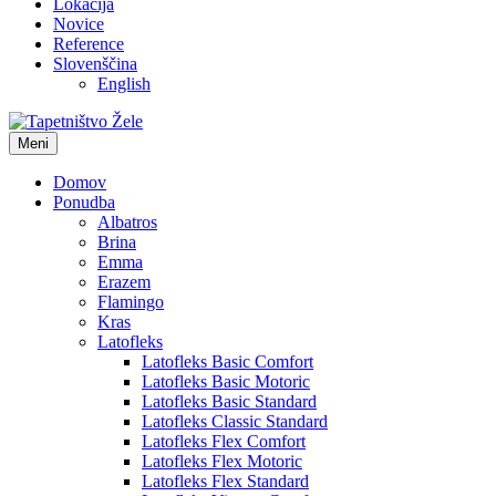
Lokacija
Novice
Reference
Slovenščina
English
Meni
Domov
Ponudba
Albatros
Brina
Emma
Erazem
Flamingo
Kras
Latofleks
Latofleks Basic Comfort
Latofleks Basic Motoric
Latofleks Basic Standard
Latofleks Classic Standard
Latofleks Flex Comfort
Latofleks Flex Motoric
Latofleks Flex Standard