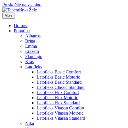
Preskočite na vsebino
Meni
Domov
Ponudba
Albatros
Brina
Emma
Erazem
Flamingo
Kras
Latofleks
Latofleks Basic Comfort
Latofleks Basic Motoric
Latofleks Basic Standard
Latofleks Classic Standard
Latofleks Flex Comfort
Latofleks Flex Motoric
Latofleks Flex Standard
Latofleks Vitasan Comfort
Latofleks Vitasan Motoric
Latofleks Vitasan Standard
Nika