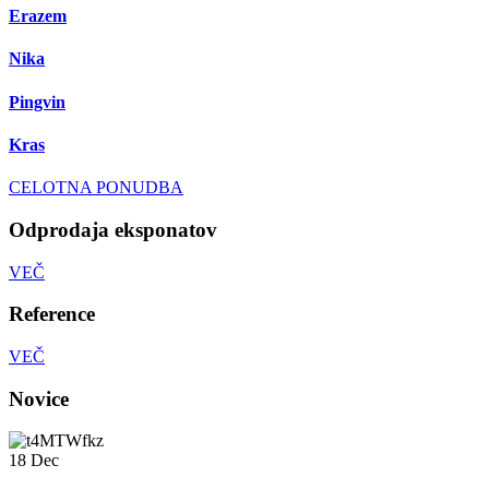
Erazem
Nika
Pingvin
Kras
CELOTNA PONUDBA
Odprodaja eksponatov
VEČ
Reference
VEČ
Novice
18
Dec