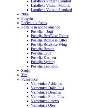
Latofleks Vitasan Comfort
Latofleks Vitasan Motoric
Latofleks Vitasan Standard
Nika
Pingvin
Počivalnik Relax
Postelje in nočne omarice
Postelja – Jogi
Postelja BoxBase Folder
Postelja BoxBase Lifter
Postelja BoxBase Wing
Postelja Boston
Postelja Cruz
Postelja Karmen
Postelja Sydney
Postelja Leonardo
Sanja
Tim
Vzmetnice
Vzmetnica Adriatico
Vzmetnica Dalia Plus
Vzmetnica Dreamer
Vzmetnica Erato Plus
Vzmetnica Latexo
Vzmetnica Olea