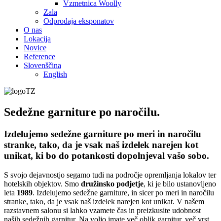
Vzmetnica Woolly
Zala
Odprodaja eksponatov
O nas
Lokacija
Novice
Reference
Slovenščina
English
Sedežne garniture po naročilu.
Izdelujemo sedežne garniture po meri in naročilu
stranke, tako, da je vsak naš izdelek narejen kot
unikat, ki bo do potankosti dopolnjeval vašo sobo.
S svojo dejavnostjo segamo tudi na področje opremljanja lokalov ter
hotelskih objektov. Smo
družinsko podjetje
, ki je bilo ustanovljeno
leta
1989
. Izdelujemo sedežne garniture, in sicer po meri in naročilu
stranke, tako, da je vsak naš izdelek narejen kot unikat. V našem
razstavnem salonu si lahko vzamete čas in preizkusite udobnost
naših sedežnih garnitur. Na voljo imate več oblik garnitur, več vrst