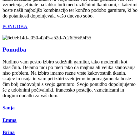
vzmetenja, zbirate pa lahko tudi med različnimi tkaninami, s katerimi
boste našli najboljšo kombinacijo ter končno podobo garniture, ki bo
do potankosti dopolnjevala vašo dnevno sobo.
PONUDBA
Ponudba
Nudimo vam pestro izbiro sedežnih garnitur, tako modernih kot
klasičnih. Delamo tudi po meri tako da majhna ali velika stanovanja
niso problem. Na izbiro imamo razne vrste kakovostnih tkanin,
skajev in usnja in vam pri izbiri svetujemo in pomagamo da boste
čim bolj zadovoljni s svojo garnituro. Svojo ponudbo dopolnjujemo
še z udobnimi počivalniki, francosko posteljo, vzmetnicami in
drugimi dodatki za vaš dom.
Sanja
Emma
Brina